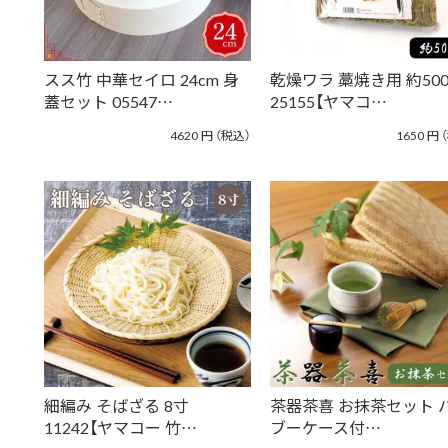
スス竹 中華セイロ 24cm 身
乾燥ワラ 藁焼き用 約500
蓋セット 05547…
25155【ヤマコ…
4620
円
（税込）
1650
円
細編み そばざる 8寸
茶器茶喜 お抹茶セット 
11242【ヤマコー 竹…
ブーケース付…