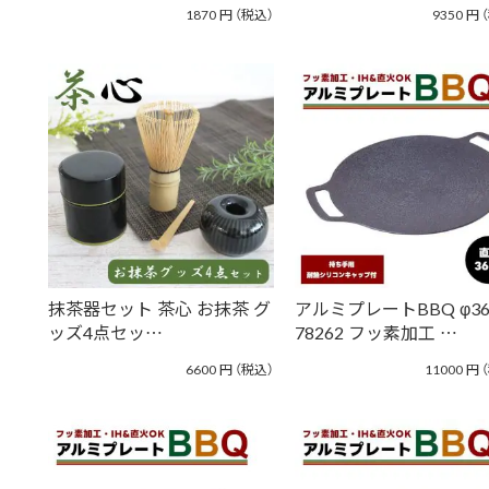
1870
円
（税込）
9350
円
抹茶器セット 茶心 お抹茶 グ
アルミプレートBBQ φ3
ッズ4点セッ…
78262 フッ素加工 …
6600
円
（税込）
11000
円