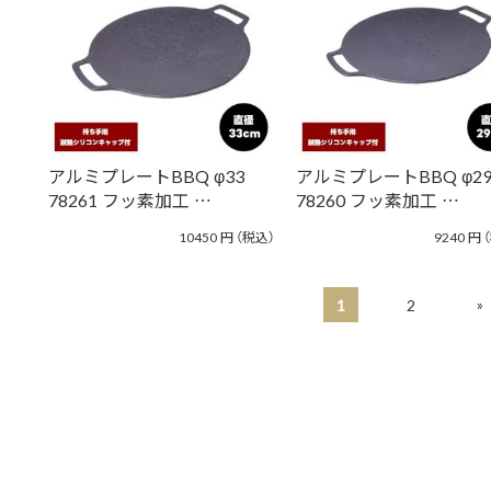
アルミプレートBBQ φ33
アルミプレートBBQ φ2
78261 フッ素加工 …
78260 フッ素加工 …
10450
円
（税込）
9240
円
»
1
2