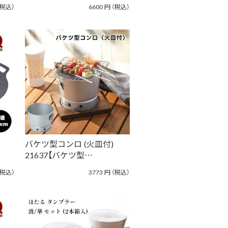
（税込）
6600
円
（税込）
6
バケツ型コンロ (火皿付)
21637【バケツ型…
（税込）
3773
円
（税込）