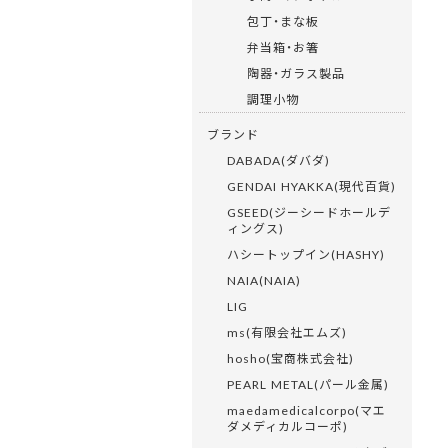
包丁・まな板
弁当箱・お箸
陶器・ガラス製品
調理小物
ブランド
DABADA(ダバダ)
GENDAI HYAKKA(現代百貨)
GSEED(ジーシードホールデ
ィングス)
ハシートップイン(HASHY)
NAIA(NAIA)
LIG
ms(有限会社エムズ)
hosho(宝商株式会社)
PEARL METAL(パール金属)
maedamedicalcorpo(マエ
ダメディカルコーポ)