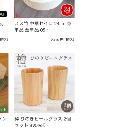
g
スス竹 中華セイロ 24cm 身
単品 蓋単品 05…
（税込）
2310
円
（税込）
バン
粋 ひのきビールグラス 2個
セット 89096【…