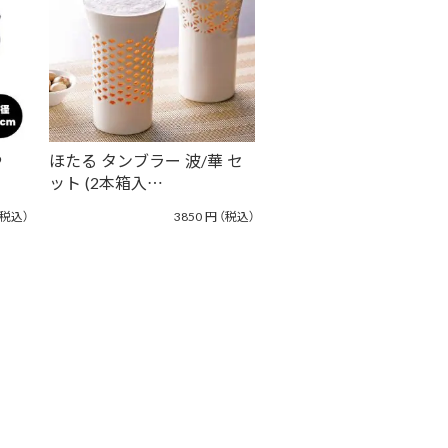
9
ほたる タンブラー 波/華 セ
ット (2本箱入…
（税込）
3850
円
（税込）