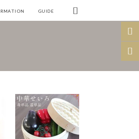

ORMATION
GUIDE

