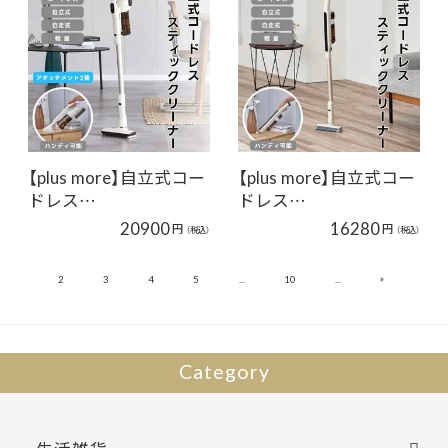
【plus more】自立式コー
【plus more】自立式コー
ドレス…
ドレス…
20900
16280
円
円
（税込）
（税込）
»
1
2
3
4
5
...
10
...
10
Category