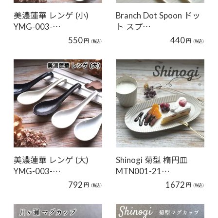
美濃蓮華 レンゲ (小)
Branch Dot Spoon ドッ
YMG-003-…
ト スプ…
550
440
円
円
（税込）
（税込）
美濃蓮華 レンゲ (大)
Shinogi 菊型 楕円皿
YMG-003-…
MTN001-21…
792
1672
円
円
（税込）
（税込）