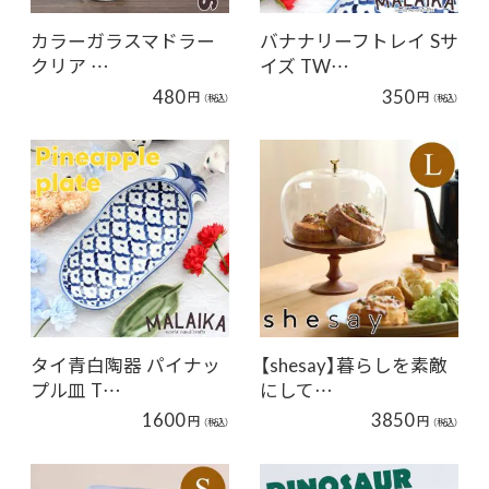
カラーガラスマドラー
バナナリーフトレイ Sサ
クリア …
イズ TW…
480
350
円
円
（税込）
（税込）
タイ青白陶器 パイナッ
【shesay】暮らしを素敵
プル皿 T…
にして…
1600
3850
円
円
（税込）
（税込）