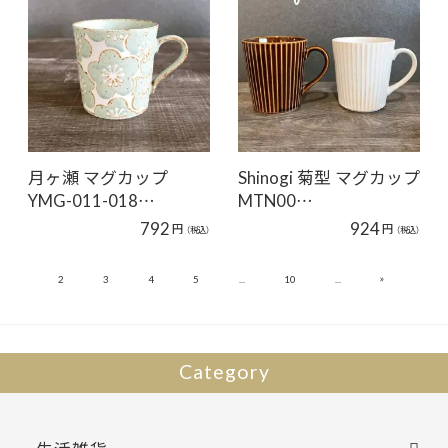
月ヶ瀬 マグカップ
Shinogi 菊型 マグカップ
YMG-011-018…
MTN00…
792
924
円
円
（税込）
（税込）
»
1
2
3
4
5
...
10
...
13
Category