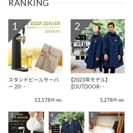
RANKING
1
2
スタンドビールサーバ
【2023年モデル】
ー 20…
【OUTDOOR…
13,178
3,278
円
円
（税込）
（税込）
3
4
5