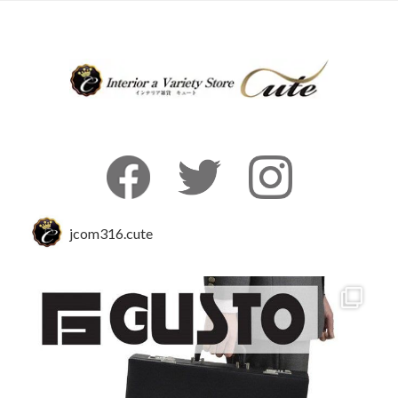
jcom316.cute