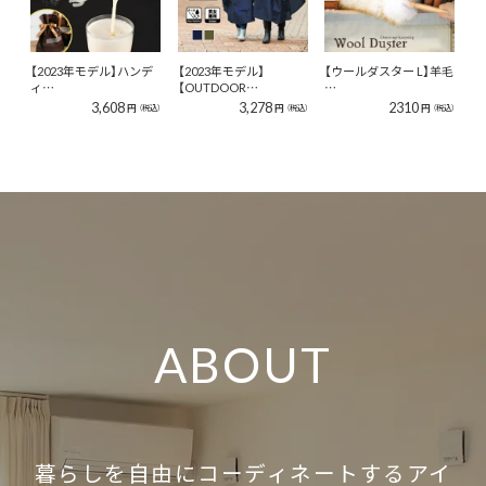
【2023年モデル】ハンデ
【2023年モデル】
【ウールダスター L】羊毛
ィ…
【OUTDOOR…
…
3,608
3,278
2310
円
円
円
（税込）
（税込）
（税込）
ABOUT
暮らしを自由にコーディネートするアイ