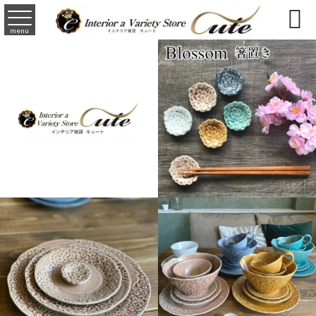

menu
2026,03,30
BLOG
2026母の日特集
2026,06,23
BLOG