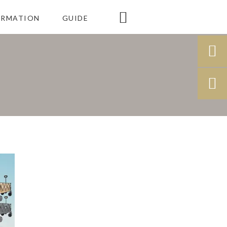

ORMATION
GUIDE

