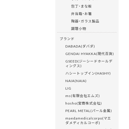
包丁・まな板
弁当箱・お箸
陶器・ガラス製品
調理小物
ブランド
DABADA(ダバダ)
GENDAI HYAKKA(現代百貨)
GSEED(ジーシードホールデ
ィングス)
ハシートップイン(HASHY)
NAIA(NAIA)
LIG
ms(有限会社エムズ)
hosho(宝商株式会社)
PEARL METAL(パール金属)
maedamedicalcorpo(マエ
ダメディカルコーポ)