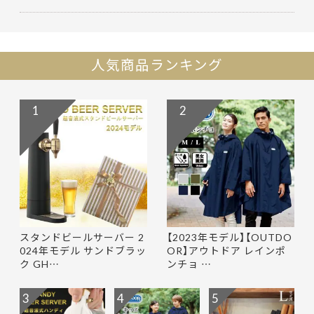
人気商品ランキング
1
2
スタンドビールサーバー 2
【2023年モデル】【OUTDO
024年モデル サンドブラッ
OR】アウトドア レインポ
ク GH…
ンチョ …
3
4
5