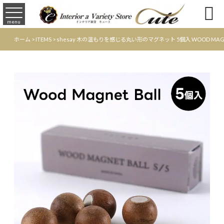

menu
ホーム
>
ITEMS
>
shesay 木の温もりを感じる丸い形のマグネット 5個入 WOOD MAGN