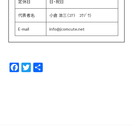
定休日
日・祝日
代表者名
小倉 浩三（ｺｸﾗ ｺｳｿﾞｳ）
E-mail
info@jcomcute.net
F
T
共
ac
w
有
e
itt
b
er
o
o
k