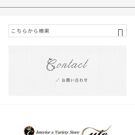
NS サン…
レインポ…
ーポ…