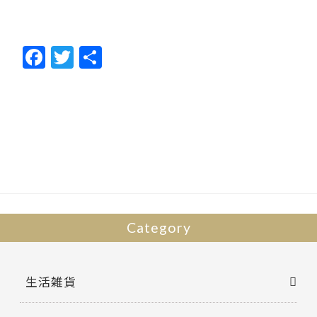
F
T
共
ac
w
有
e
itt
b
er
o
o
k
Category
生活雑貨