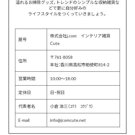
溢れるお掃除グッズ、トレンドのシンプルな収納雑貨な
どで更に自分好みの
ライフスタイルをつくっていきましょう。
株式会社j.com インテリア雑貨
屋号
Cute
〒761-8058
住所
本社：香川県高松市勅使町814-2
営業時間
10:00〜18:00
定休日
日・祝日
代表者名
小倉 浩三（ｺｸﾗ ｺｳｿﾞｳ）
E-mail
info@jcomcute.net