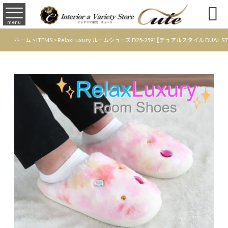

menu
ホーム
>
ITEMS
>
RelaxLuxury ルームシューズ D25-2591【デュアルスタイル DUAL