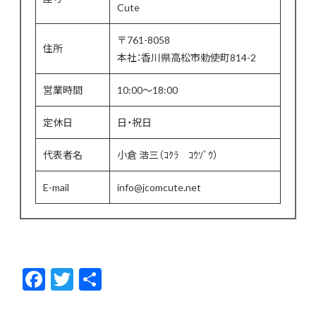
Cute
〒761-8058
住所
本社：香川県高松市勅使町814-2
営業時間
10:00〜18:00
定休日
日・祝日
代表者名
小倉 浩三（ｺｸﾗ ｺｳｿﾞｳ）
E-mail
info@jcomcute.net
F
T
共
ac
w
有