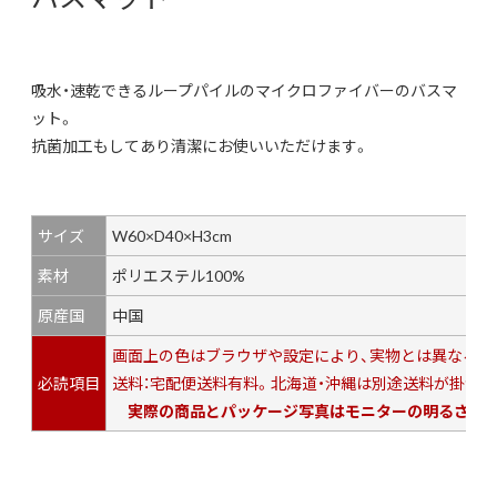
吸水・速乾できるループパイルのマイクロファイバーのバスマ
ット。
抗菌加工もしてあり清潔にお使いいただけます。
サイズ
W60×D40×H3cm
素材
ポリエステル100%
原産国
中国
画面上の色はブラウザや設定により、実物とは異なる場
必読項目
送料：宅配便送料有料。北海道・沖縄は別途送料が掛かり
実際の商品とパッケージ写真はモニターの明るさによ