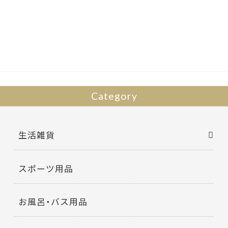
e
itt
b
er
o
o
k
Category
生活雑貨
スポーツ用品
お風呂・バス用品