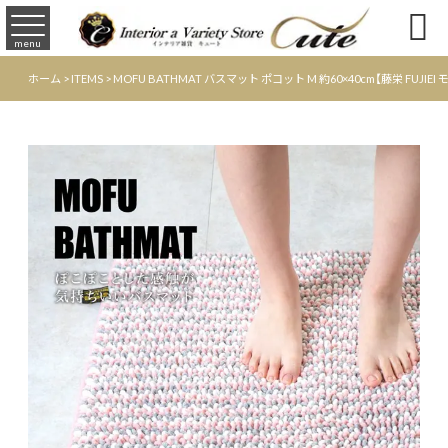

menu
ホーム
>
ITEMS
>
MOFU BATHMAT バスマット ポコット M 約60×40cm【藤栄 F