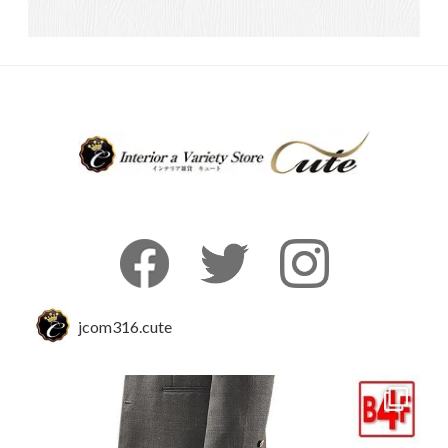
jcom316.cute