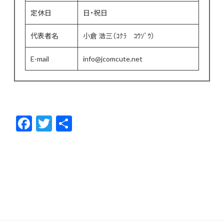
定休日
日・祝日
代表者名
小倉 浩三（ｺｸﾗ ｺｳｿﾞｳ）
E-mail
info@jcomcute.net
F
T
共
ac
w
有
e
itt
b
er
o
o
k