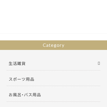
e
itt
b
er
o
o
k
Category
生活雑貨
スポーツ用品
お風呂・バス用品