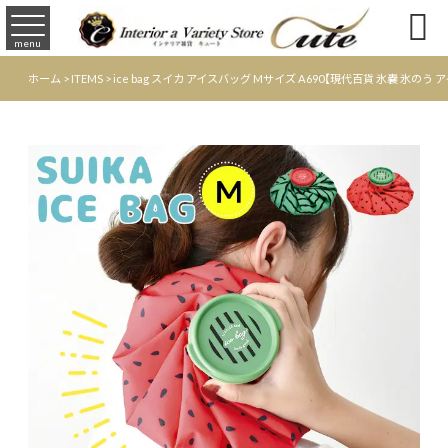

menu
ホーム
>
ITEMS
>
ice bag スイカ アイスバッグ Mサイズ A690【現代百貨 氷嚢 