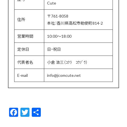
Cute
〒761-8058
住所
本社：香川県高松市勅使町814-2
営業時間
10:00〜18:00
定休日
日・祝日
代表者名
小倉 浩三（ｺｸﾗ ｺｳｿﾞｳ）
E-mail
info@jcomcute.net
F
T
共
ac
w
有