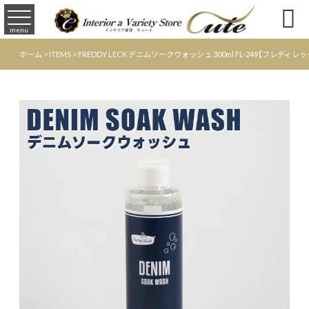

menu
ホーム
>
ITEMS
>
FREDDY LECK デニムソークウォッシュ 300ml FL-249【フレデ