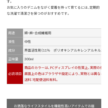
す。
お気に入りのデニムをながく愛着を持って育てるには、定期的
な洗濯で清潔さを保つのがおすすめです。
用途
綿・麻・合成繊維用
液性
中性
成分
界面活性剤（11％ ポリオキシアルキレンアルキルエー
正味量
300ml
商品のカラーは、PCディスプレイの性質上、実際の色
必読項目
画面上の色はブラウザや設定により、実物とは異なる場
送料：宅配便送料有料。
お洒落なライフスタイルを機能性高いアイテムでお届