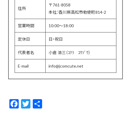
〒761-8058
住所
本社：香川県高松市勅使町814-2
営業時間
10:00〜18:00
定休日
日・祝日
代表者名
小倉 浩三（ｺｸﾗ ｺｳｿﾞｳ）
E-mail
info@jcomcute.net
F
T
共
ac
w
有
e
itt