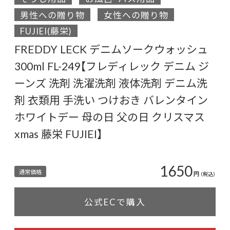
男性への贈り物
女性への贈り物
FUJIEI(藤栄)
FREDDY LECK デニムソークウォッシュ
300ml FL-249【フレディレック デニム ジ
ーンズ 洗剤 洗濯洗剤 液体洗剤 デニム洗
剤 衣類用 手洗い つけおき バレンタイン
ホワイトデー 母の日 父の日 クリスマス
xmas 藤栄 FUJIEI】
1650
通常価格
円
（税込）
公式ECで購入