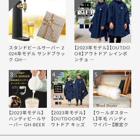
スタンドビールサーバー 2
【2023年モデル】【OUTDO
024年モデル サンドブラッ
OR】アウトドア レインポ
ク GH…
ンチョ …
3
4
5
【2023年モデル】
【2023年モデル】
【ウールダスター
ハンディビールサ
【OUTDOOR】ア
L】羊毛 ハンディ
ーバー GH-BEER
ウトドア キッズ
ワイパー【限定ク
NS サン…
レインポ…
ーポ…