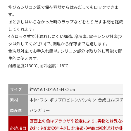
伸びるシリコン蓋で保存容器からはみだしてもロックできま
す。
あと少しはいらなかった時のラップなどをとりだす手間を軽減
してくれます。
4点ロック式で汁漏れしにくい構造、冷凍庫、電子レンジ対応(フ
タは外してください)で、調理から保存まで活躍します。
食洗器対応でお手入れ簡単。シリコン部分は取り外し可能で衛
生的に使えます。
耐熱温度：130℃、耐冷温度：-18℃
サイズ
約W16.1×D16.1×H7.2cm
素材
本体・フタ_ポリプロピレン/パッキン_合成ゴム(スチレ
原産国
ハンガリー
画面上の色はブラウザや設定により、実物とは異なる場
必読項目
送料：宅配便送料有料。北海道・沖縄は別途送料が掛かり