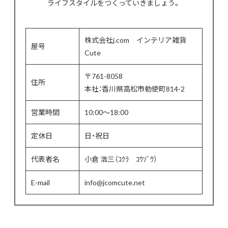
ライフスタイルをつくっていきましょう。
株式会社j.com インテリア雑貨
屋号
Cute
〒761-8058
住所
本社：香川県高松市勅使町814-2
営業時間
10:00〜18:00
定休日
日・祝日
代表者名
小倉 浩三（ｺｸﾗ ｺｳｿﾞｳ）
E-mail
info@jcomcute.net