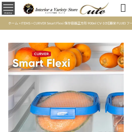

menu
ホーム
>
ITEMS
>
CURVER Smart Flexi 保存容器正方形 900ml CV-105【