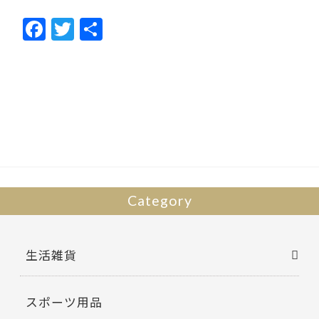
F
T
共
ac
w
有
e
itt
b
er
o
o
k
Category
生活雑貨
スポーツ用品