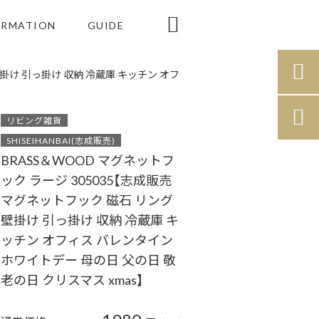

ORMATION
GUIDE

壁掛け 引っ掛け 収納 冷蔵庫 キッチン オフ

リビング雑貨
SHISEIHANBAI(志成販売)
BRASS＆WOOD マグネットフ
ック ラージ 305035【志成販売
マグネットフック 磁石 リング
壁掛け 引っ掛け 収納 冷蔵庫 キ
ッチン オフィス バレンタイン
ホワイトデー 母の日 父の日 敬
老の日 クリスマス xmas】