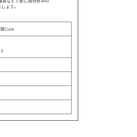
雑貨などで更に自分好みの
ましょう。
貨Cute
2