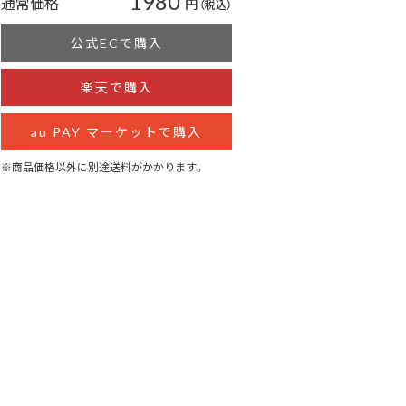
1980
通常価格
円
（税込）
公式ECで購入
楽天で購入
au PAY マーケットで購入
※商品価格以外に別途送料がかかります。