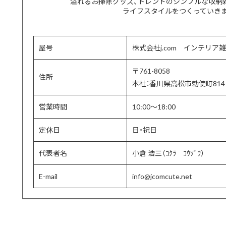
溢れるお掃除グッズ、トレンドのシンプルな収納
ライフスタイルをつくっていき
屋号
株式会社j.com インテリア雑
〒761-8058
住所
本社：香川県高松市勅使町814-
営業時間
10:00〜18:00
定休日
日・祝日
代表者名
小倉 浩三（ｺｸﾗ ｺｳｿﾞｳ）
E-mail
info@jcomcute.net