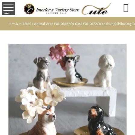

menu
ホーム
>
ITEMS
>
Animal Vase F04-0362 F04-0363 F04-0372 Dachshun