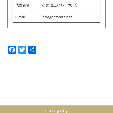
代表者名
小倉 浩三（ｺｸﾗ ｺｳｿﾞｳ）
E-mail
info@jcomcute.net
F
T
共
ac
w
有
e
itt
b
er
o
o
k
Category