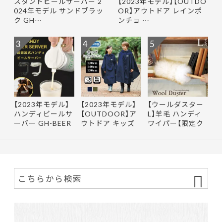
スタンドビールサーバー 2
【2023年モデル】【OUTDO
024年モデル サンドブラッ
OR】アウトドア レインポ
ク GH…
ンチョ …
3
4
5
【2023年モデル】
【2023年モデル】
【ウールダスター
ハンディビールサ
【OUTDOOR】ア
L】羊毛 ハンディ
ーバー GH-BEER
ウトドア キッズ
ワイパー【限定ク
NS サン…
レインポ…
ーポ…