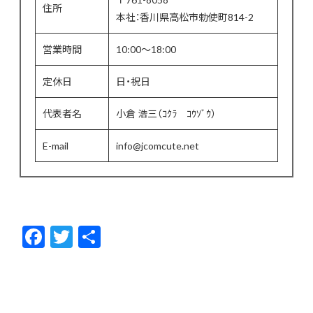
住所
本社：香川県高松市勅使町814-2
営業時間
10:00〜18:00
定休日
日・祝日
代表者名
小倉 浩三（ｺｸﾗ ｺｳｿﾞｳ）
E-mail
info@jcomcute.net
F
T
共
ac
w
有
e
itt
b
er