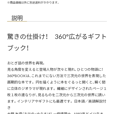
※商品価格以外に別途送料がかかります。
説明
驚きの仕掛け！ 360°広がるギフト
ブック！
おとぎ話の世界を再現。
見る角度を変えると登場人物が次々と現れ、ひとつの物語に！
360°BOOKは、これまでにない方法で三次元の世界を表現した
画期的な本です。 円を描くように本をぐるっと開くと、瞬く間
に立体のジオラマが現れます。 繊細にデザインされたページ１
枚１枚の連なりが、見るものを二次元から三次元の世界に誘い
ます。インテリアやギフトにも最適です。 日本語／英語解説付
き
大野 友資（おおの・ゆうすけ） 一級建築士。1983年ドイツ生ま