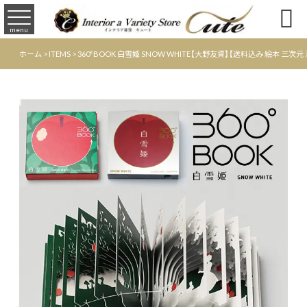

menu
ホーム
>
ITEMS
>
360°BOOK 白雪姫 SNOW WHITE【大野友資】【送料込み 絵本 三次元