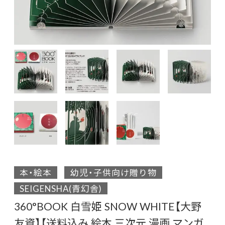
本・絵本
幼児・子供向け贈り物
SEIGENSHA(青幻舎)
360°BOOK 白雪姫 SNOW WHITE【大野
友資】【送料込み 絵本 三次元 漫画 マンガ