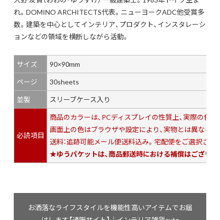
れ。DOMINO ARCHITECTS代表。ニューヨークADC他受賞多
数。建築を中心としてインテリア、プロダクト、インスタレーシ
ョンなどの領域を横断しながら活動。
サイズ
90×90mm
ページ
30sheets
並製
スリーブケース入り
商品のカラーは、PCディスプレイの性質上、実際の色
画面上の色はブラウザや設定により、実物とは異なる場
必読項目
送料：追跡可能メール便送料込み。宅配便をご選択されま
★ゆうパケットは、商品郵送時における補償はございま
お洒落なライフスタイルを機能性高いアイテムでお届
けします【通販サイト】｜インテリア雑貨cute