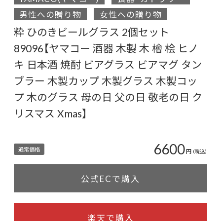
男性への贈り物
女性への贈り物
粋 ひのきビールグラス 2個セット
89096【ヤマコー 酒器 木製 木 檜 桧 ヒノ
キ 日本酒 焼酎 ビアグラス ビアマグ タン
ブラー 木製カップ 木製グラス 木製コッ
プ 木のグラス 母の日 父の日 敬老の日 ク
リスマス Xmas】
6600
通常価格
円
（税込）
公式ECで購入
楽天で購入