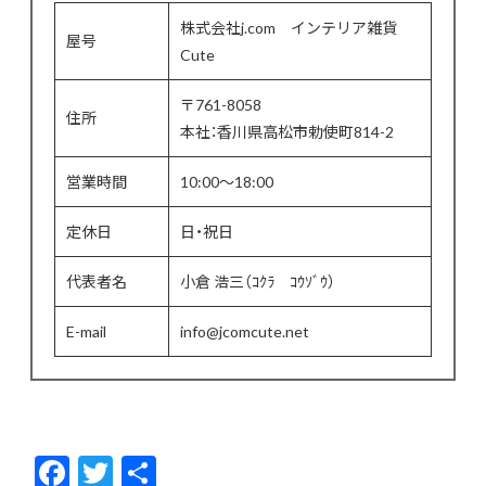
株式会社j.com インテリア雑貨
屋号
Cute
〒761-8058
住所
本社：香川県高松市勅使町814-2
営業時間
10:00〜18:00
定休日
日・祝日
代表者名
小倉 浩三（ｺｸﾗ ｺｳｿﾞｳ）
E-mail
info@jcomcute.net
F
T
共