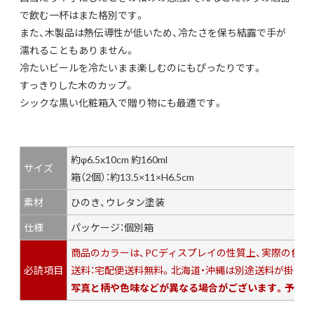
で飲む一杯はまた格別です。
また、木製品は熱伝導性が低いため、冷たさを保ち結露で手が
濡れることもありません。
冷たいビールを冷たいまま楽しむのにもぴったりです。
すっきりした木のカップ。
シックな黒い化粧箱入で贈り物にも最適です。
約φ6.5x10cm 約160ml
サイズ
箱（2個）：約13.5×11×H6.5cm
素材
ひのき、ウレタン塗装
仕様
パッケージ：個別箱
商品のカラーは、PCディスプレイの性質上、実際の色
必読項目
送料：宅配便送料無料。北海道・沖縄は別途送料が掛かり
写真と柄や色味などが異なる場合がございます。予めご