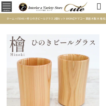

menu
ホーム
>
ITEMS
>
粋 ひのきビールグラス 2個セット 89096【ヤマコー 酒器 木製 木 檜