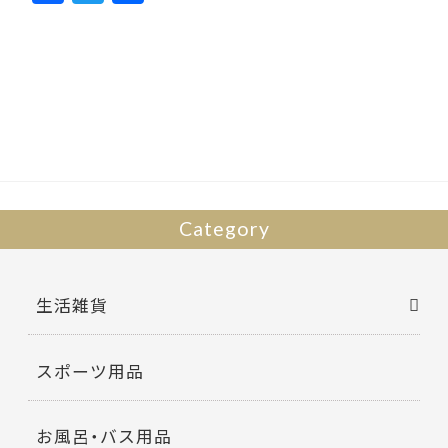
ac
w
有
e
itt
b
er
o
o
k
Category
生活雑貨
スポーツ用品
お風呂・バス用品