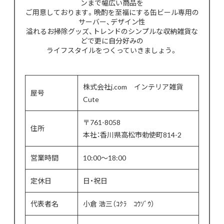
ンまで幅広い商品を
ご用意しております。晩酌を至福にする缶ビール専用の
サーバー、デザイン性
溢れるお掃除グッズ、トレンドのシンプルな収納雑貨な
どで更に自分好みの
ライフスタイルをつくっていきましょう。
株式会社j.com インテリア雑貨
屋号
Cute
〒761-8058
住所
本社：香川県高松市勅使町814-2
営業時間
10:00〜18:00
定休日
日・祝日
代表者名
小倉 浩三（ｺｸﾗ ｺｳｿﾞｳ）