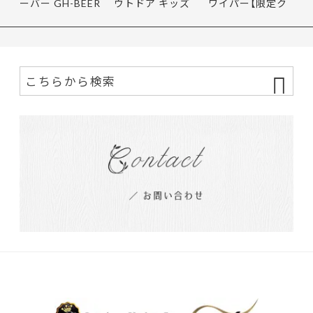
ーバー GH-BEER
ウトドア キッズ
ワイパー【限定ク
NS サン…
レインポ…
ーポ…