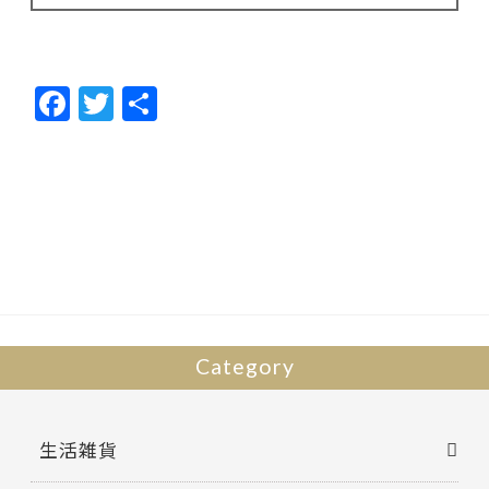
F
T
共
ac
w
有
e
itt
b
er
o
o
k
Category
生活雑貨