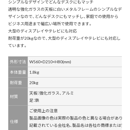
シンプルなデザインでどんなデスクにもマッチ
透明な強化ガラスの天板に白いメタルフレームのシンプルなデ
ザインなので、どんなデスクにもマッチし、家庭での使用から
ビジネス用途まで幅広い場所で使用できます。
大型のディスプレイやテレビにも対応
耐荷重が20kgなので、大型のディスプレイやテレビにも対応し
ています。
外形寸法
W560×D210×H80(mm)
本体重量
1.8kg
耐荷重
20kg
天板：強化ガラス、アルミ
材質
足：鉄
ご使用上の注意
製品画像の色は実際の製品の色と異なる場合がありま
仕様
記載されている会社名、製品名は各社の商標または登録