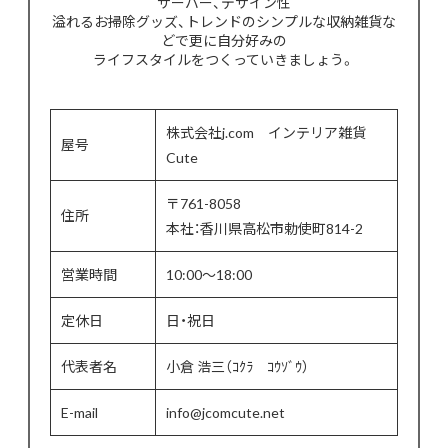
サーバー、デザイン性
溢れるお掃除グッズ、トレンドのシンプルな収納雑貨な
どで更に自分好みの
ライフスタイルをつくっていきましょう。
株式会社j.com インテリア雑貨
屋号
Cute
〒761-8058
住所
本社：香川県高松市勅使町814-2
営業時間
10:00〜18:00
定休日
日・祝日
代表者名
小倉 浩三（ｺｸﾗ ｺｳｿﾞｳ）
E-mail
info@jcomcute.net