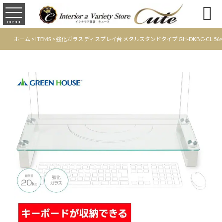

menu
ホーム
>
ITEMS
>
強化ガラス ディスプレイ台 メタルスタンドタイプ GH-DKBC-CL 56