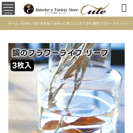

menu
ホーム
>
ITEMS
>
切り花を長くきれいに保つことができる 銅のフラワーライフ リーフ 3枚入 