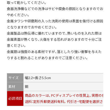
取って乾かしてください。
食器洗浄機などでの洗浄はサビや腐食の原因となりますのでお
やめください。
金属タワシや研磨剤の入った洗剤の使用は表面を傷付ける原因
となりますのでおやめください。
金属製品は熱伝導に優れていますので、熱いものを入れた際は
金属表面が熱くなり、火傷をする恐れがありますので十分ご注
意ください。
金属類は強度のある素材ですが、落としたり強い衝撃を与えた
りすると割れることがありますのでご注意ください。
サイズ
幅2.2×長さ5.5cm
素材
銅
商品のカラーは、PCディスプレイの性質上、実際の色
必読項目
送料：定形外郵便送料有料。代引き・宅配便を選択されま