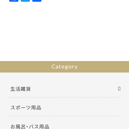
ac
w
有
e
itt
b
er
o
o
k
Category
生活雑貨
スポーツ用品
お風呂・バス用品