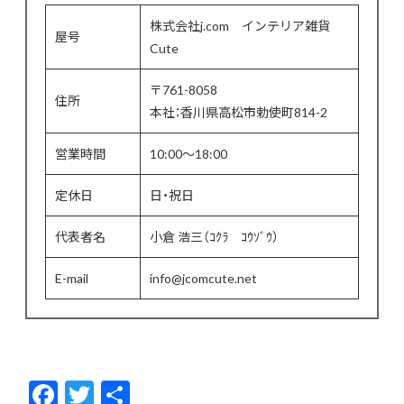
株式会社j.com インテリア雑貨
屋号
Cute
〒761-8058
住所
本社：香川県高松市勅使町814-2
営業時間
10:00〜18:00
定休日
日・祝日
代表者名
小倉 浩三（ｺｸﾗ ｺｳｿﾞｳ）
E-mail
info@jcomcute.net
F
T
共