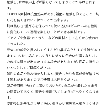
繁殖し、水の吸い上げが悪くなってしまうことがあげられま
す。
COPPER素材は抗菌効果があり、雑菌の繁殖を抑えることで切
り花を長くきれいに保つことが出来ます。
銅は美しさ・重厚さを保ちつつ、使い込むほど味わいある色調
に変化していく過程を楽しむことができる素材です。
ドアノブや食器・カトラリーなどの素材として古くから使われ
てきました。
空気中の成分と反応してくすんだり黒ずんだりする性質があり
ますので、使い込んでいくうちに徐々に色合いが濃くなり、し
みの様な斑点が出来たりする場合がありますが、商品の特性の
ひとつとしてご理解ください。
酸性の食品や飲み物を入れると、変色したり金属成分が溶け出
す恐れがありますのでご使用はお控えください。
製品使用後、洗わずに置いておいたり、食品が付着したまま長
い間置いておくと、変色や緑青（ろくしょう）が出やすくなりま
す。
使用後は出来るだけ早く洗い、柔らかい布等で水気をよく拭き