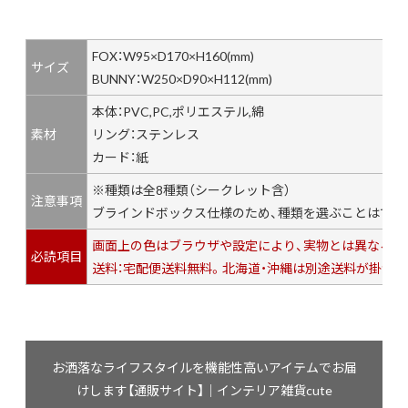
FOX：W95×D170×H160(mm)
サイズ
BUNNY：W250×D90×H112(mm)
本体：PVC,PC,ポリエステル,綿
素材
リング：ステンレス
カード：紙
※種類は全8種類（シークレット含）
注意事項
ブラインドボックス仕様のため、種類を選ぶことはでき
画面上の色はブラウザや設定により、実物とは異なる場
必読項目
送料：宅配便送料無料。北海道・沖縄は別途送料が掛かり
お洒落なライフスタイルを機能性高いアイテムでお届
けします【通販サイト】｜インテリア雑貨cute