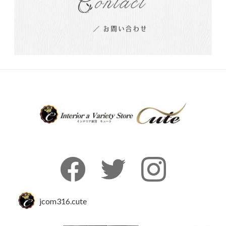
jcom316.cute