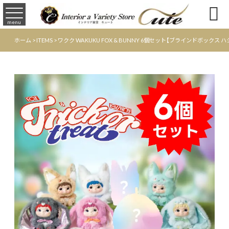

menu
ホーム
>
ITEMS
>
ワクク WAKUKU FOX & BUNNY 6個セット【ブラインドボックス 