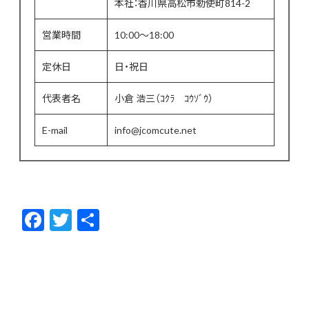
本社：香川県高松市勅使町814-2
営業時間
10:00〜18:00
定休日
日・祝日
代表者名
小倉 浩三（ｺｸﾗ ｺｳｿﾞｳ）
E-mail
info@jcomcute.net
F
T
共
ac
w
有
e
itt
b
er
o