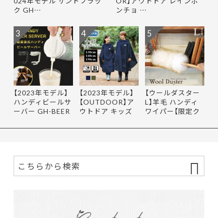
024年モデル サンドブラッ
OR】アウトドア レインポ
ク GH…
ンチョ …
3
4
5
【2023年モデル】
【2023年モデル】
【ウールダスター
ハンディビールサ
【OUTDOOR】ア
L】羊毛 ハンディ
ーバー GH-BEER
ウトドア キッズ
ワイパー【限定ク
NS サン…
レインポ…
ーポ…