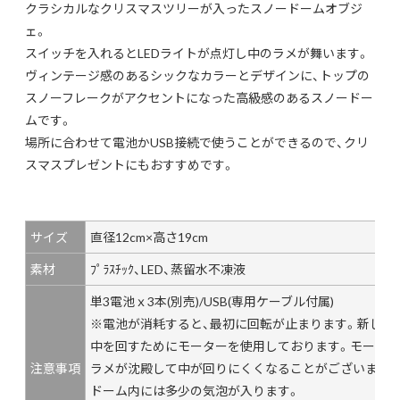
クラシカルなクリスマスツリーが入ったスノードームオブジ
ェ。
スイッチを入れるとLEDライトが点灯し中のラメが舞います。
ヴィンテージ感のあるシックなカラーとデザインに、トップの
スノーフレークがアクセントになった高級感のあるスノードー
ムです。
場所に合わせて電池かUSB接続で使うことができるので、クリ
スマスプレゼントにもおすすめです。
サイズ
直径12cm×高さ19cm
素材
ﾌﾟﾗｽﾁｯｸ、LED、蒸留水不凍液
単3電池ｘ3本(別売)/USB(専用ケーブル付属)
※電池が消耗すると、最初に回転が止まります。新しい
中を回すためにモーターを使用しております。モーター
注意事項
ラメが沈殿して中が回りにくくなることがございます。
ドーム内には多少の気泡が入ります。