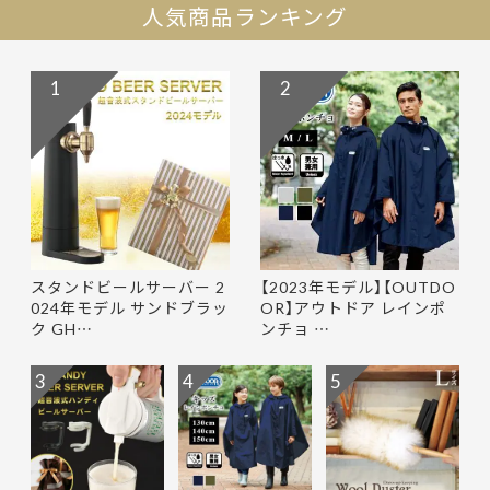
人気商品ランキング
1
2
スタンドビールサーバー 2
【2023年モデル】【OUTDO
024年モデル サンドブラッ
OR】アウトドア レインポ
ク GH…
ンチョ …
3
4
5