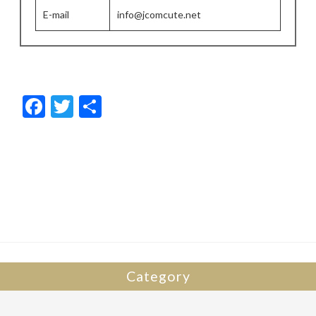
E-mail
info@jcomcute.net
F
T
共
ac
w
有
e
itt
b
er
o
o
k
Category