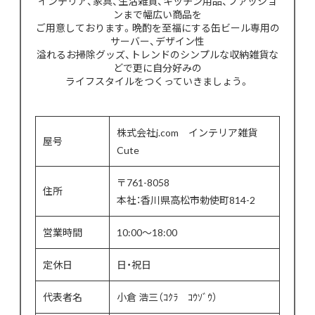
インテリア、家具、生活雑貨、キッチン用品、ファッショ
ンまで幅広い商品を
ご用意しております。晩酌を至福にする缶ビール専用の
サーバー、デザイン性
溢れるお掃除グッズ、トレンドのシンプルな収納雑貨な
どで更に自分好みの
ライフスタイルをつくっていきましょう。
株式会社j.com インテリア雑貨
屋号
Cute
〒761-8058
住所
本社：香川県高松市勅使町814-2
営業時間
10:00〜18:00
定休日
日・祝日
代表者名
小倉 浩三（ｺｸﾗ ｺｳｿﾞｳ）