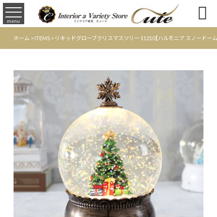

menu
ホーム
>
ITEMS
>
リキッドグローブクリスマスツリー 11210【ハルモニア スノードーム