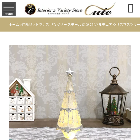

menu
ホーム
>
ITEMS
>
トランス LED ツリー スモール 010695【ハルモニア クリスマス