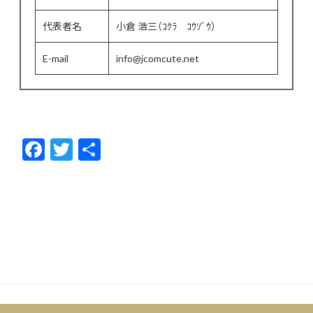
代表者名
小倉 浩三（ｺｸﾗ ｺｳｿﾞｳ）
E-mail
info@jcomcute.net
F
T
共
ac
w
有
e
itt
b
er
o
o
k