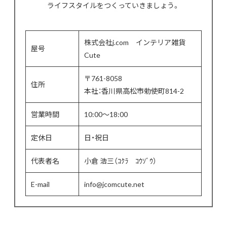
ライフスタイルをつくっていきましょう。
株式会社j.com インテリア雑貨
屋号
Cute
〒761-8058
住所
本社：香川県高松市勅使町814-2
営業時間
10:00〜18:00
定休日
日・祝日
代表者名
小倉 浩三（ｺｸﾗ ｺｳｿﾞｳ）
E-mail
info@jcomcute.net