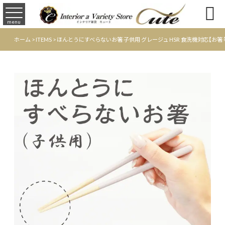

menu
ホーム
>
ITEMS
>
ほんとうにすべらないお箸 子供用 グレージュ HSR 食洗機対応【お箸 箸 