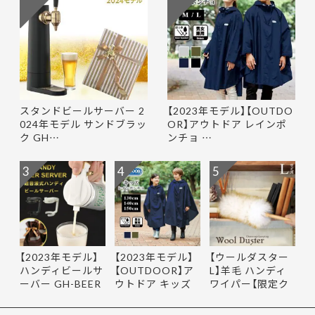
スタンドビールサーバー 2
【2023年モデル】【OUTDO
024年モデル サンドブラッ
OR】アウトドア レインポ
ク GH…
ンチョ …
3
4
5
【2023年モデル】
【2023年モデル】
【ウールダスター
ハンディビールサ
【OUTDOOR】ア
L】羊毛 ハンディ
ーバー GH-BEER
ウトドア キッズ
ワイパー【限定ク
NS サン…
レインポ…
ーポ…