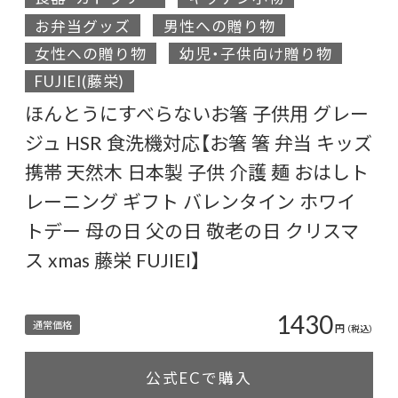
お弁当グッズ
男性への贈り物
女性への贈り物
幼児・子供向け贈り物
FUJIEI(藤栄)
ほんとうにすべらないお箸 子供用 グレー
ジュ HSR 食洗機対応【お箸 箸 弁当 キッズ
携帯 天然木 日本製 子供 介護 麺 おはしト
レーニング ギフト バレンタイン ホワイ
トデー 母の日 父の日 敬老の日 クリスマ
ス xmas 藤栄 FUJIEI】
1430
通常価格
円
（税込）
公式ECで購入