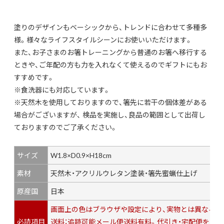
塗りのデザインもベーシックから、トレンドに合わせて多種多
様。様々なライフスタイルシーンにお使いいただけます。
また、お子さまのお箸トレーニングから普通のお箸へ移行する
ときや、ご年配の方も力を入れなくて使えるのでギフトにもお
すすめです。
※食洗器にも対応しています。
※天然木を使用しておりますので、箸先に若干の個体差がある
場合がございますが、 検品を実施し、良品の範囲として出荷し
ておりますのでご了承ください。
サイズ
W1.8×D0.9×H18cm
素材
天然木・アクリルウレタン塗装・箸先蜜蝋仕上げ
原産国
日本
画面上の色はブラウザや設定により、実物とは異なる場
必読項目
送料：追跡可能メール便送料有料。代引き・宅配便をご