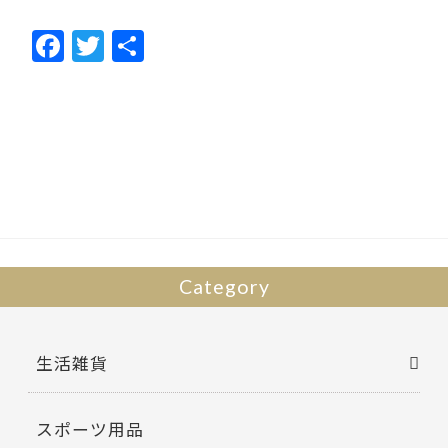
F
T
共
ac
w
有
e
itt
b
er
o
o
k
Category
生活雑貨
スポーツ用品