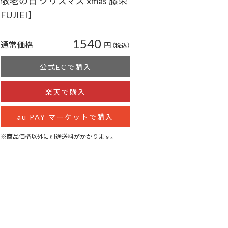
敬老の日 クリスマス xmas 藤栄
FUJIEI】
1540
通常価格
円
（税込）
公式ECで購入
楽天で購入
au PAY マーケットで購入
※商品価格以外に別途送料がかかります。