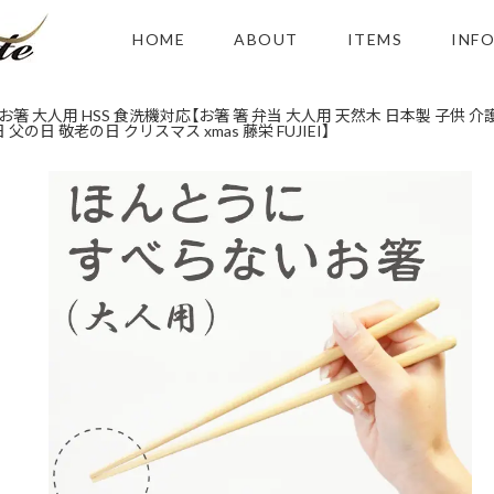
HOME
ABOUT
ITEMS
INF
 大人用 HSS 食洗機対応【お箸 箸 弁当 大人用 天然木 日本製 子供 
の日 敬老の日 クリスマス xmas 藤栄 FUJIEI】