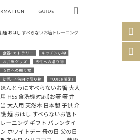

ORMATION
GUIDE

介護 麺 おはし すべらないお箸トレーニング

食器・カトラリー
キッチン小物
お弁当グッズ
男性への贈り物
女性への贈り物
幼児・子供向け贈り物
FUJIEI(藤栄)
ほんとうにすべらないお箸 大人
用 HSS 食洗機対応【お箸 箸 弁
当 大人用 天然木 日本製 子供 介
護 麺 おはし すべらないお箸ト
レーニング ギフト バレンタイ
ン ホワイトデー 母の日 父の日