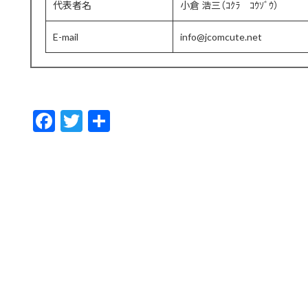
代表者名
小倉 浩三（ｺｸﾗ ｺｳｿﾞｳ）
E-mail
info@jcomcute.net
F
T
共
ac
w
有
e
itt
b
er
o
o
k