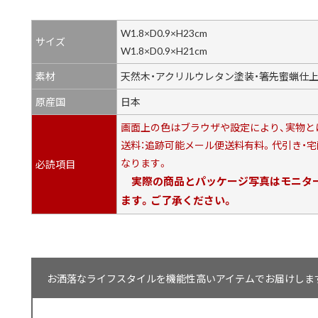
W1.8×D0.9×H23cm
サイズ
W1.8×D0.9×H21cm
素材
天然木・アクリルウレタン塗装・箸先蜜蝋仕
原産国
日本
画面上の色はブラウザや設定により、実物と
送料：追跡可能メール便送料有料。代引き・
なります。
必読項目
実際の商品とパッケージ写真はモニター
ます。ご了承ください。
お洒落なライフスタイルを機能性高いアイテムでお届けします【