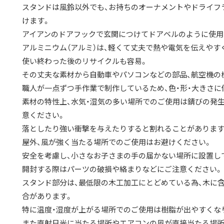
スタンドは風鈴以外でも、お持ちのオーナメントやドライフ
けます。
アイアンのドアフックで玄関につけてドアベルのように使用
アルミニウム（アルミ）は、軽くて丈夫で熱や電気を伝えやす
使い終わった後のリサイクルも容易。
その丈夫な素材から自動車やパソコンなどの部品、航空機の
職人が一点ずつ手作業で制作しているため、色・形・大きさに
素材の特性上、水気・湿気の多い場所でのご使用は錆びの発
意ください。
落としたり強い衝撃を与えたりすると割れることがあります
屋外、風が強く当たる場所でのご使用はお避けください。
安全を考慮し、小さなお子さまの手の届かない場所に設置し
開封する際はパーツの破損や絡まりなどにご注意ください。
スタンド部分は、最低限の木工加工にとどめている為、木に
合があります。
特に温度・湿度が上がる場所でのご使用は樹脂が出やすくな
また直射日光に当たる場所やエアコンの風が直接当たる場所