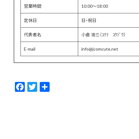
営業時間
10:00〜18:00
定休日
日・祝日
代表者名
小倉 浩三（ｺｸﾗ ｺｳｿﾞｳ）
E-mail
info@jcomcute.net
F
T
共
ac
w
有
e
itt
b
er
o
o