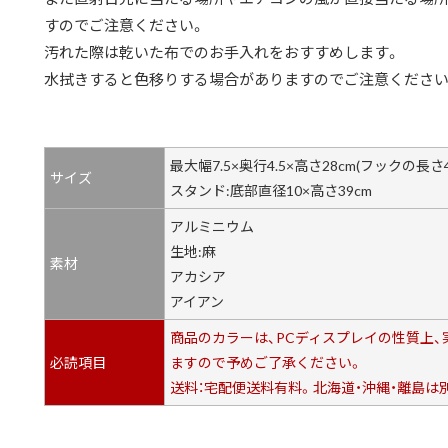
すのでご注意ください。
汚れた際は乾いた布でのお手入れをおすすめします。
水拭きすると色移りする場合がありますのでご注意ください
最大幅7.5×奥行4.5×高さ28cm(フックの長さ4
サイズ
スタンド:底部直径10×高さ39cm
アルミニウム
生地:麻
素材
アカシア
アイアン
商品のカラーは、PCディスプレイの性質上
必読項目
ますので予めご了承ください。
送料：宅配便送料有料。北海道・沖縄・離島は