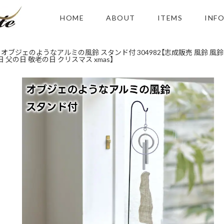
HOME
ABOUT
ITEMS
INF
オブジェのようなアルミの風鈴 スタンド付 304982【志成販売 風鈴 風
 父の日 敬老の日 クリスマス xmas】