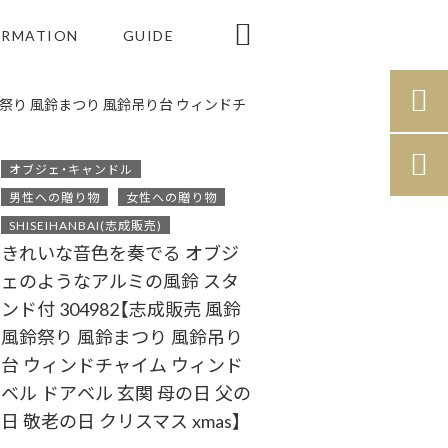

ORMATION
GUIDE

鈴祭り 風鈴まつり 風鈴吊り台 ウィンドチ

オブジェ・キャンドル
男性への贈り物
女性への贈り物
SHISEIHANBAI(志成販売)
きれいな音色を奏でる オブジ
ェのようなアルミの風鈴 スタ
ンド付 304982【志成販売 風鈴
風鈴祭り 風鈴まつり 風鈴吊り
台 ウィンドチャイム ウィンド
ベル ドアベル 玄関 母の日 父の
日 敬老の日 クリスマス xmas】