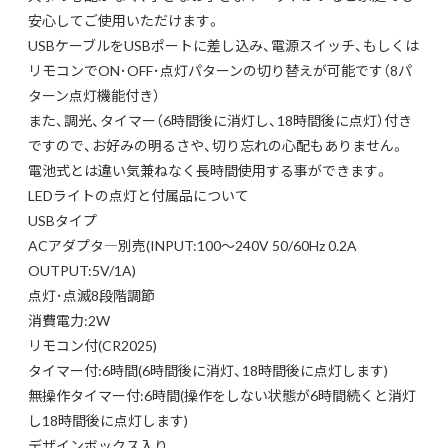
安心してご使用いただけます。
USBケーブルをUSBポートに差し込み、電源スイッチ、もしくは
リモコンでON･OFF･点灯パターンの切り替えが可能です（8パ
ターン点灯機能付き）
また、調光、タイマー（6時間後に消灯し、18時間後に点灯）付き
ですので、お好みの明るさや、切り忘れの心配もありません。
電池式とは違い気兼ねなく長時間使用する事ができます。
LEDライトの点灯と付属品について
USBタイプ
ACアダプタ―別売(INPUT:100～240V 50/60Hz 0.2A
OUTPUT:5V/1A)
点灯･点滅8段階調節
消費電力:2W
リモコン付(CR2025)
タイマー付:6時間(6時間後に消灯、18時間後に点灯します)
無操作タイマー付:6時間(操作をしない状態が6時間続くと消灯
し18時間後に点灯します)
デザインボックス入り