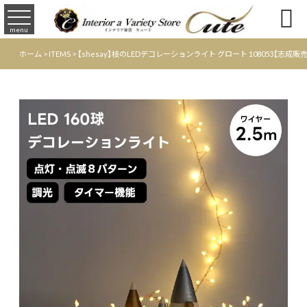

menu
ホーム
>
ITEMS
>
【shesay】枝のLEDデコレーションライト グロート 108053【志