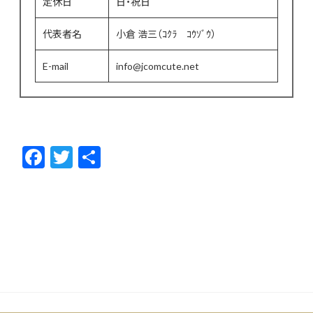
定休日
日・祝日
代表者名
小倉 浩三（ｺｸﾗ ｺｳｿﾞｳ）
E-mail
info@jcomcute.net
F
T
共
ac
w
有
e
itt
b
er
o
o
k