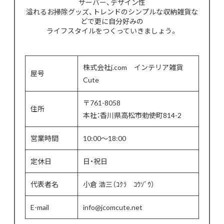
サーバー、デザイン性
溢れるお掃除グッズ、トレンドのシンプルな収納雑貨な
どで更に自分好みの
ライフスタイルをつくっていきましょう。
株式会社j.com インテリア雑貨
屋号
Cute
〒761-8058
住所
本社：香川県高松市勅使町814-2
営業時間
10:00〜18:00
定休日
日・祝日
代表者名
小倉 浩三（ｺｸﾗ ｺｳｿﾞｳ）
E-mail
info@jcomcute.net