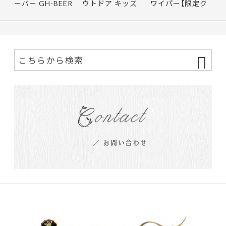
ーバー GH-BEER
ウトドア キッズ
ワイパー【限定ク
NS サン…
レインポ…
ーポ…