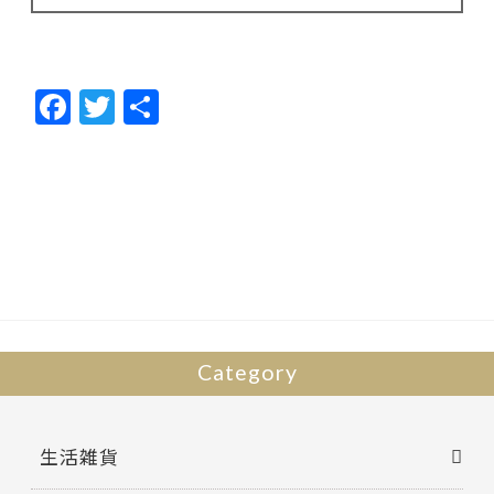
F
T
共
ac
w
有
e
itt
b
er
o
o
k
Category
生活雑貨