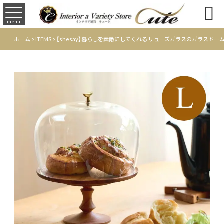

menu
ホーム
>
ITEMS
>
【shesay】暮らしを素敵にしてくれる リューズガラスのガラスドーム 