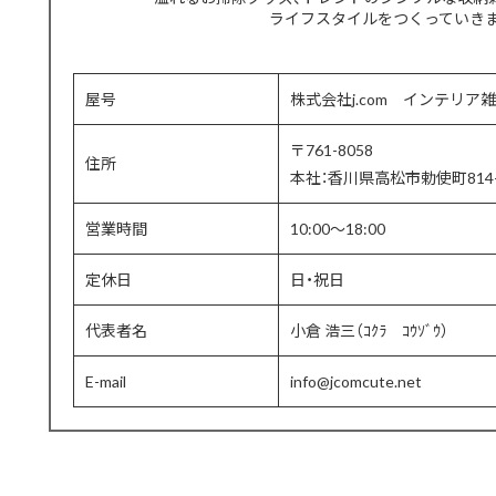
ライフスタイルをつくっていき
屋号
株式会社j.com インテリア雑
〒761-8058
住所
本社：香川県高松市勅使町814-
営業時間
10:00〜18:00
定休日
日・祝日
代表者名
小倉 浩三（ｺｸﾗ ｺｳｿﾞｳ）
E-mail
info@jcomcute.net