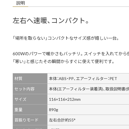
説明
左右へ速暖、コンパクト。
「場所を取らない」コンパクトなサイズ感が嬉しい一台。
600Wのパワーで暖かさもバッチリ。スイッチを入れてから
「寒い」と感じたその瞬間からすぐに使えて便利です。
材質
本体：ABS・PP、エアーフィルター：PET
セット内容
本体(エアーフィルター装着済)、取扱説明書(
サイズ
116×116×212mm
重量
890g
首振りモード
左右合計約55°