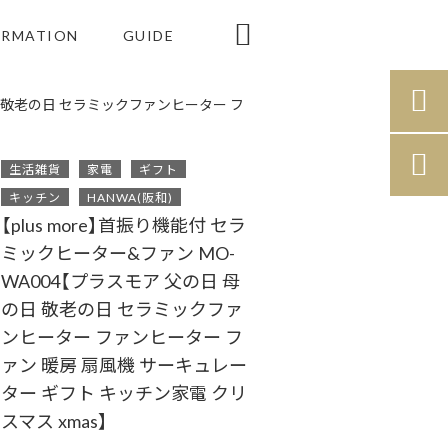

ORMATION
GUIDE

の日 敬老の日 セラミックファンヒーター フ

生活雑貨
家電
ギフト
キッチン
HANWA(阪和)
【plus more】首振り機能付 セラ
ミックヒーター&ファン MO-
WA004【プラスモア 父の日 母
の日 敬老の日 セラミックファ
ンヒーター ファンヒーター フ
ァン 暖房 扇風機 サーキュレー
ター ギフト キッチン家電 クリ
スマス xmas】