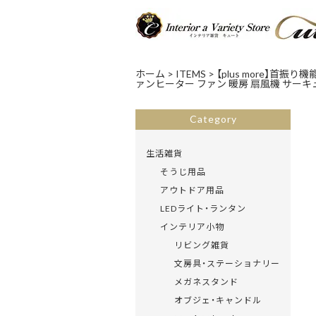
ホーム
>
ITEMS
>
【plus more】首
ァンヒーター ファン 暖房 扇風機 サーキュ
Category
生活雑貨
そうじ用品
アウトドア用品
LEDライト・ランタン
インテリア小物
リビング雑貨
文房具・ステーショナリー
メガネスタンド
オブジェ・キャンドル