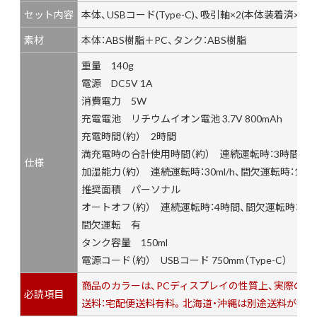
セット内容
本体、USBコード(Type-C)、吸引軸×2(本体装着済×1
素材
本体：ABS樹脂＋PC、タンク：ABS樹脂
重量 140g
電源 DC5V 1A
消費電力 5W
充電電池 リチウムイオン電池 3.7V 800mAh
充電時間（約） 2時間
満充電時の合計使用時間（約） 連続運転時：3時間、間
仕様
加湿能力（約） 連続運転時：30ml/h、間欠運転時：15ml/h
推奨面積 パーソナル
オートオフ（約） 連続運転時：4時間、間欠運転時：8時
間欠運転 有
タンク容量 150ml
電源コード（約） USBコード 750mm（Type-C）
商品のカラーは、PCディスプレイの性質上、実際の
必読項目
送料：宅配便送料有料。北海道・沖縄は別途送料が掛か