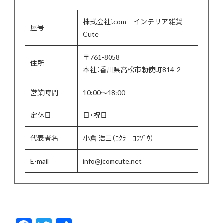
株式会社j.com インテリア雑貨
屋号
Cute
〒761-8058
住所
本社：香川県高松市勅使町814-2
営業時間
10:00〜18:00
定休日
日・祝日
代表者名
小倉 浩三（ｺｸﾗ ｺｳｿﾞｳ）
E-mail
info@jcomcute.net