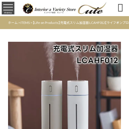

menu
ホーム
>
ITEMS
>
【Life on Products】充電式スリム加湿器 LCAHF012【ライ