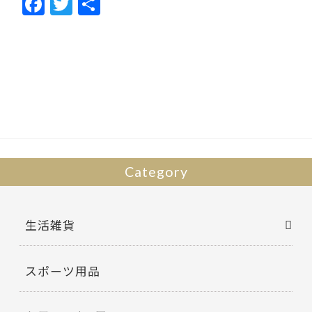
F
T
共
ac
w
有
e
itt
b
er
o
o
k
Category
生活雑貨
スポーツ用品