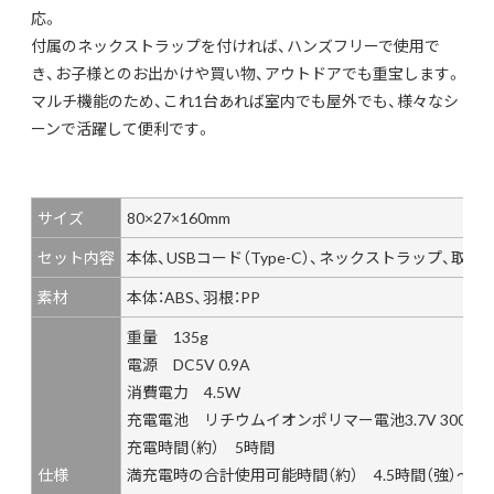
応。
付属のネックストラップを付ければ、ハンズフリーで使用で
き、お子様とのお出かけや買い物、アウトドアでも重宝します。
マルチ機能のため、これ1台あれば室内でも屋外でも、様々なシ
ーンで活躍して便利です。
サイズ
80×27×160mm
セット内容
本体、USBコード（Type-C）、ネックストラップ、取扱
素材
本体：ABS、羽根：PP
重量 135g
電源 DC5V 0.9A
消費電力 4.5W
充電電池 リチウムイオンポリマー電池3.7V 3000m
充電時間（約） 5時間
仕様
満充電時の合計使用可能時間（約） 4.5時間（強）～13