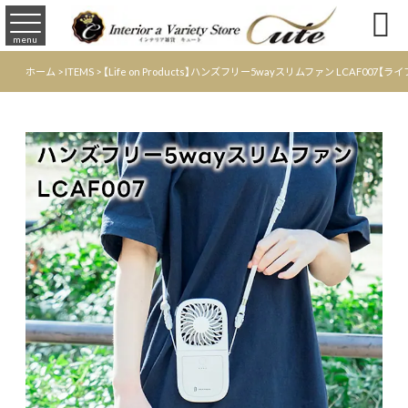

menu
ホーム
>
ITEMS
>
【Life on Products】ハンズフリー5wayスリムファン LCA