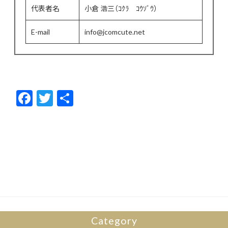
代表者名
小倉 浩三（ｺｸﾗ ｺｳｿﾞｳ）
E-mail
info@jcomcute.net
F
T
共
ac
w
有
e
itt
b
er
o
o
k
Category