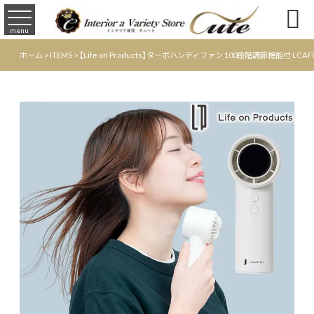

menu
ホーム
>
ITEMS
>
【Life on Products】ターボハンディファン 100段階調節機能