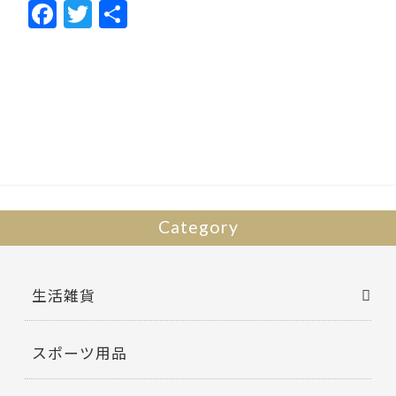
F
T
共
ac
w
有
e
itt
b
er
o
o
k
Category
生活雑貨
スポーツ用品