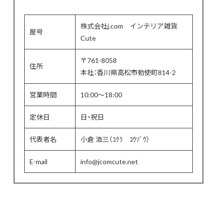
株式会社j.com インテリア雑貨
屋号
Cute
〒761-8058
住所
本社：香川県高松市勅使町814-2
営業時間
10:00〜18:00
定休日
日・祝日
代表者名
小倉 浩三（ｺｸﾗ ｺｳｿﾞｳ）
E-mail
info@jcomcute.net