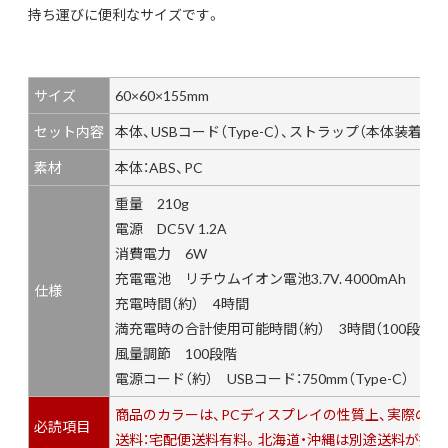
持ち運びに便利なサイズです。
サイズ
60×60×155mm
セット内容
本体、USBコード（Type-C）、ストラップ（本体装着済
素材
本体：ABS、PC
重量 210g
電源 DC5V 1.2A
消費電力 6W
充電電池 リチウムイオン電池3.7V. 4000mAh
仕様
充電時間（約） 4時間
満充電時の合計使用可能時間（約） 3時間（100段階）～
風量調節 100段階
電源コード（約） USBコード：750mm（Type-C）
商品のカラーは、PCディスプレイの性質上、実際の
必読項目
送料：宅配便送料有料。北海道・沖縄は別途送料が掛か