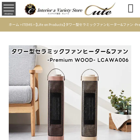

menu
ホーム
>
ITEMS
>
【Life on Products】タワー型セラミックファンヒーター&ファン