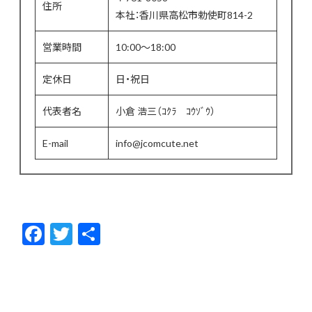
住所
本社：香川県高松市勅使町814-2
営業時間
10:00〜18:00
定休日
日・祝日
代表者名
小倉 浩三（ｺｸﾗ ｺｳｿﾞｳ）
E-mail
info@jcomcute.net
F
T
共
ac
w
有
e
itt
b
er