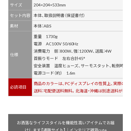
サイズ
204×204×533mm
セット内容
本体、取扱説明書（保証書付）
素材
本体：ABS
重量 1730g
電源 AC100V 50/60Hz
消費電力 弱：800W、強：1200W、送風：4W
仕様
首振りモード 左右合計45°
安全装置 温度ヒューズ、サーモスタット、転倒時運
電源コード（約） 1.6m
商品のカラーは、PCディスプレイの性質上、実際の
必読項目
送料：宅配便送料無料。北海道・沖縄は別途送料が掛か
お洒落なライフスタイルを機能性高いアイテムでお届
けします【通販サイト】｜インテリア雑貨cute