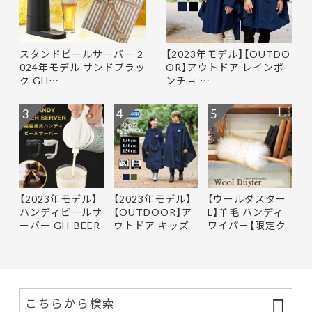
スタンドビールサーバー 2
【2023年モデル】【OUTDO
024年モデル サンドブラッ
OR】アウトドア レインポ
ク GH…
ンチョ …
3
4
5
【2023年モデル】
【2023年モデル】
【ウールダスター
ハンディビールサ
【OUTDOOR】ア
L】羊毛 ハンディ
ーバー GH-BEER
ウトドア キッズ
ワイパー【限定ク
NS サン…
レインポ…
ーポ…