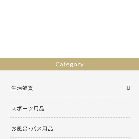
e
itt
b
er
o
o
k
Category
生活雑貨
スポーツ用品
お風呂・バス用品