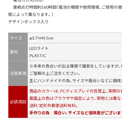
連続点灯時間約160時間（電池の種類や使用環境、ご使用の頻
度によって異なります。）
デザインボックス入り
サイズ
φ3.7×H4.5cm
LEDライト
素材
PLASTIC
※本来の色合いが出る環境で撮影をしていますが、個々
注意事項
ご理解の上ご注文ください。
主にハンドメイドの為、サイズや風合いなどに個体差が
商品のカラーは、PCディスプレイの性質上、実際の色
画面上の色はブラウザや設定により、実物とは異なる場
必読項目
送料：定形外郵便送料有料。
手作りの為 風合い、サイズなど個体差がございます。