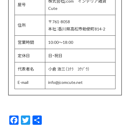
株式会社j.com インテリア雑貨
屋号
Cute
〒761-8058
住所
本社：香川県高松市勅使町814-2
営業時間
10:00〜18:00
定休日
日・祝日
代表者名
小倉 浩三（ｺｸﾗ ｺｳｿﾞｳ）
E-mail
info@jcomcute.net
F
T
共
ac
w
有