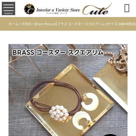

menu
ホーム
>
ITEMS
>
【Horn Please】ブラス コースター スクエアリム Sサイズ 308405