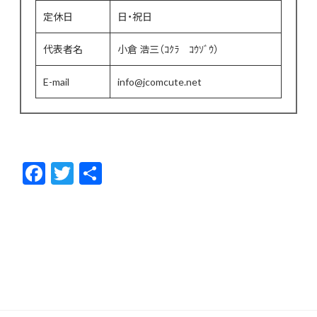
定休日
日・祝日
代表者名
小倉 浩三（ｺｸﾗ ｺｳｿﾞｳ）
E-mail
info@jcomcute.net
F
T
共
ac
w
有
e
itt
b
er
o
o
k