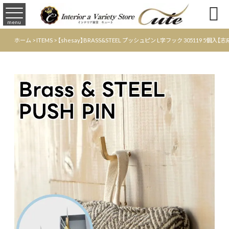

menu
ホーム
>
ITEMS
>
【shesay】BRASS&STEEL プッシュピン L字フック 305119