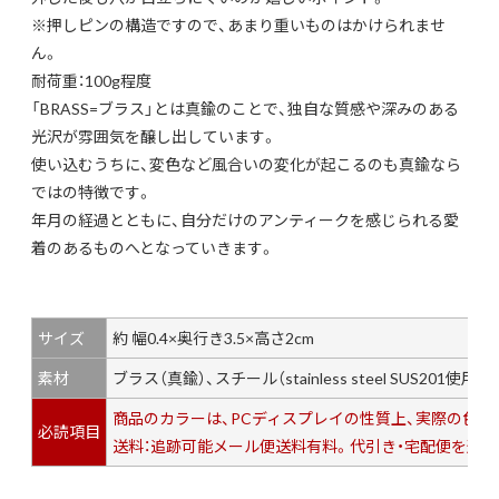
※押しピンの構造ですので、あまり重いものはかけられませ
ん。
耐荷重：100g程度
「BRASS=ブラス」とは真鍮のことで、独自な質感や深みのある
光沢が雰囲気を醸し出しています。
使い込むうちに、変色など風合いの変化が起こるのも真鍮なら
ではの特徴です。
年月の経過とともに、自分だけのアンティークを感じられる愛
着のあるものへとなっていきます。
サイズ
約 幅0.4×奥行き3.5×高さ2cm
素材
ブラス（真鍮）、スチール（stainless steel SUS201使用）
商品のカラーは、PCディスプレイの性質上、実際の色
必読項目
送料：追跡可能メール便送料有料。代引き・宅配便を選択