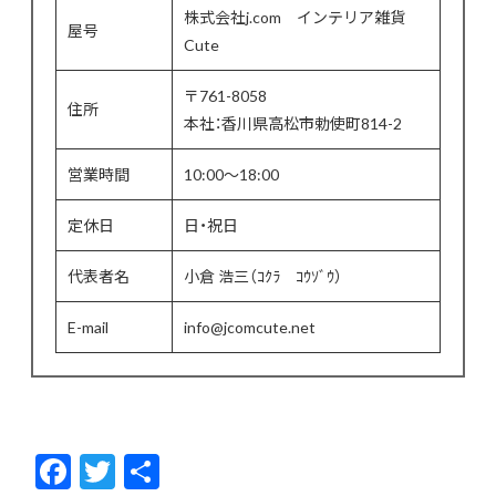
株式会社j.com インテリア雑貨
屋号
Cute
〒761-8058
住所
本社：香川県高松市勅使町814-2
営業時間
10:00〜18:00
定休日
日・祝日
代表者名
小倉 浩三（ｺｸﾗ ｺｳｿﾞｳ）
E-mail
info@jcomcute.net
F
T
共