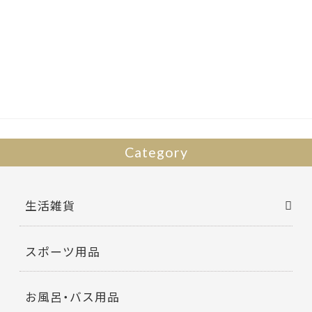
ac
w
有
e
itt
b
er
o
o
k
Category
生活雑貨
スポーツ用品
お風呂・バス用品