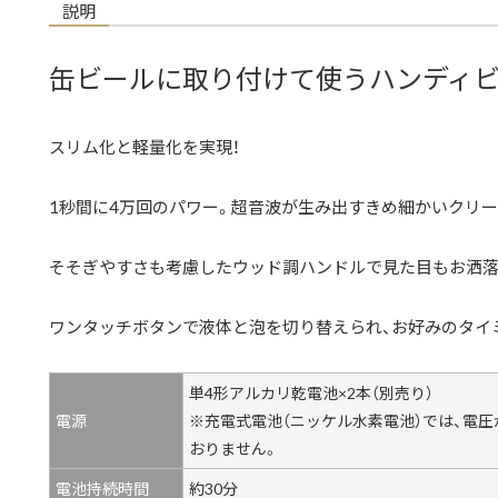
説明
缶ビールに取り付けて使うハンディ
スリム化と軽量化を実現！
1秒間に4万回のパワー。超音波が生み出すきめ細かいクリー
そそぎやすさも考慮したウッド調ハンドルで見た目もお洒落
ワンタッチボタンで液体と泡を切り替えられ、お好みのタイ
単4形アルカリ乾電池×2本（別売り）
電源
※充電式電池（ニッケル水素電池）では、電
おりません。
電池持続時間
約30分