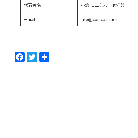
代表者名
小倉 浩三（ｺｸﾗ ｺｳｿﾞｳ）
E-mail
info@jcomcute.net
F
T
共
ac
w
有
e
itt
b
er
o
o
k