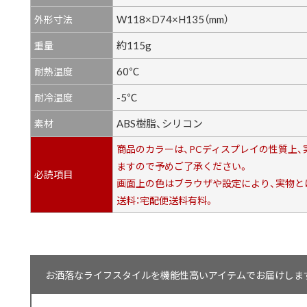
W118×D74×H135（mm）
外形寸法
約115g
重量
60℃
耐熱温度
-5℃
耐冷温度
ABS樹脂、シリコン
素材
商品のカラーは、PCディスプレイの性質上
ますので予めご了承ください。
必読項目
画面上の色はブラウザや設定により、実物と
送料：宅配便送料有料。
お洒落なライフスタイルを機能性高いアイテムでお届けします【