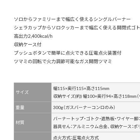
ソロからファミリーまで幅広く使えるシングルバーナー
シェラカップからソロクッカーまで幅広く使える開閉式ゴ
高出力2,400kcal/h
収納ケース付
プッシュボタンで簡単に点火できる圧電点火装置付
ツマミの回転で火力調節可能なガス開閉ツマミ
幅115×奥行115×高さ115mm
サイズ
収納サイズ(約) 幅100×奥行94×高さ118m
重量
300g（ガスバーナーコンロのみ）
バーナートップ・ゴトク・遮熱板・ワイヤー脚
材質
器具せん：アルミニウム合金、収納ケース：ポ
点火方式：圧電点火方式