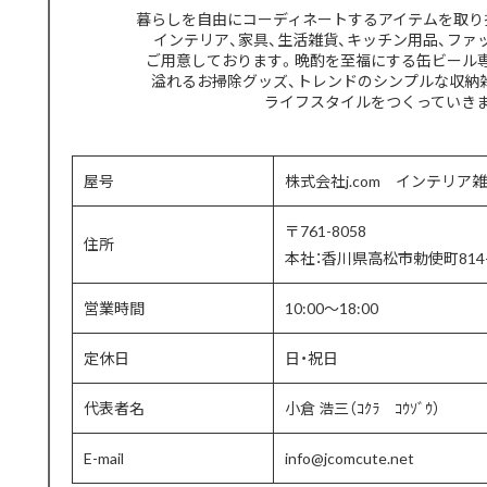
暮らしを自由にコーディネートするアイテムを取り
インテリア、家具、生活雑貨、キッチン用品、ファ
ご用意しております。晩酌を至福にする缶ビール
溢れるお掃除グッズ、トレンドのシンプルな収納
ライフスタイルをつくっていき
屋号
株式会社j.com インテリア雑
〒761-8058
住所
本社：香川県高松市勅使町814-
営業時間
10:00〜18:00
定休日
日・祝日
代表者名
小倉 浩三（ｺｸﾗ ｺｳｿﾞｳ）
E-mail
info@jcomcute.net