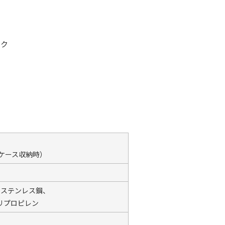
トク
m（ケース収納時）
：ステンレス鋼、
リプロピレン