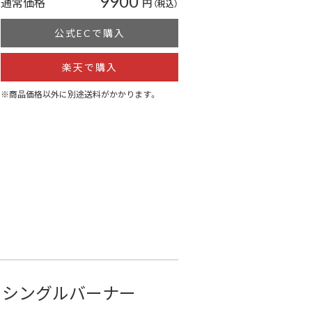
9900
通常価格
円
（税込）
公式ECで購入
楽天で購入
※商品価格以外に別途送料がかかります。
るシングルバーナー