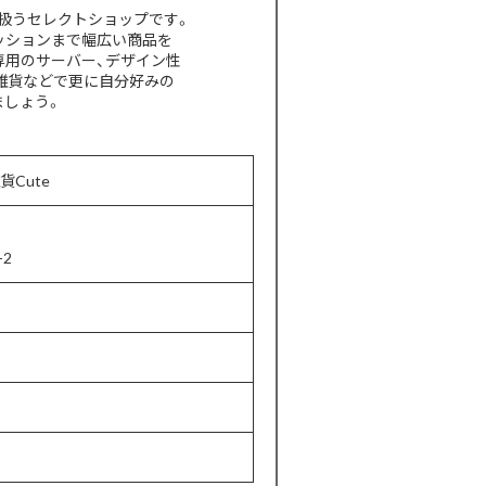
扱うセレクトショップです。
ッションまで幅広い商品を
専用のサーバー、デザイン性
雑貨などで更に自分好みの
ましょう。
貨Cute
2