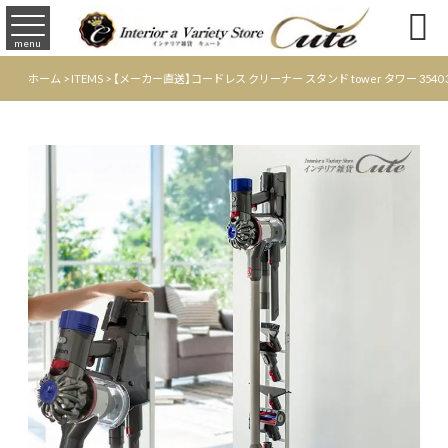

menu
ホーム
>
ITEMS
>
【メーカー直送】コードレス クリーナー スタンド tower タワー 3540 3541【dy