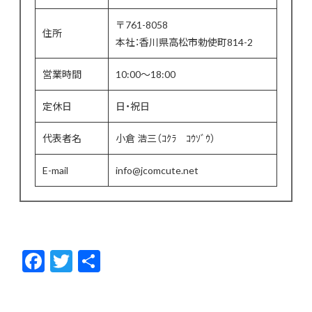
〒761-8058
住所
本社：香川県高松市勅使町814-2
営業時間
10:00〜18:00
定休日
日・祝日
代表者名
小倉 浩三（ｺｸﾗ ｺｳｿﾞｳ）
E-mail
info@jcomcute.net
F
T
共
ac
w
有
e
itt