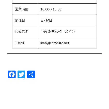
営業時間
10:00〜18:00
定休日
日・祝日
代表者名
小倉 浩三（ｺｸﾗ ｺｳｿﾞｳ）
E-mail
info@jcomcute.net
F
T
共
ac
w
有
e
itt
b
er
o