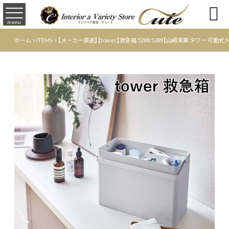

menu
ホーム
>
ITEMS
>
【メーカー直送】【tower】救急箱 5288 5289【山崎実業 タワー 可