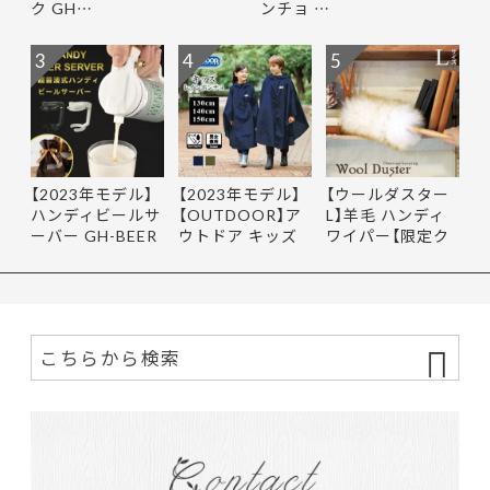
ク GH…
ンチョ …
3
4
5
【2023年モデル】
【2023年モデル】
【ウールダスター
ハンディビールサ
【OUTDOOR】ア
L】羊毛 ハンディ
ーバー GH-BEER
ウトドア キッズ
ワイパー【限定ク
NS サン…
レインポ…
ーポ…