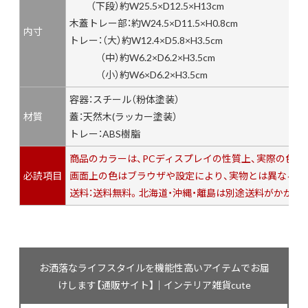
（下段）約W25.5×D12.5×H13cm
木蓋トレー部：約W24.5×D11.5×H0.8cm
内寸
トレー：（大）約W12.4×D5.8×H3.5cm
（中）約W6.2×D6.2×H3.5cm
（小）約W6×D6.2×H3.5cm
容器：スチール（粉体塗装）
材質
蓋：天然木(ラッカー塗装）
トレー：ABS樹脂
商品のカラーは、PCディスプレイの性質上、実際の色
必読項目
画面上の色はブラウザや設定により、実物とは異なる場
送料：送料無料。北海道・沖縄・離島は別途送料がかかり
お洒落なライフスタイルを機能性高いアイテムでお届
けします【通販サイト】｜インテリア雑貨cute