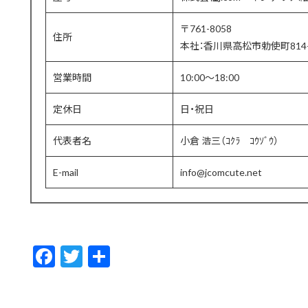
〒761-8058
住所
本社：香川県高松市勅使町814-
営業時間
10:00〜18:00
定休日
日・祝日
代表者名
小倉 浩三（ｺｸﾗ ｺｳｿﾞｳ）
E-mail
info@jcomcute.net
F
T
共
ac
w
有
e
itt