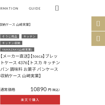

ORMATION
GUIDE

 収納ケース 山崎実業】
そうじ用品
キッチン

キッチン収納
YAMAZAKI(山崎実業)
【メーカー直送】【tosca】ブレッ
トケース 4376【トスカ キッチン
パン 調味料 お菓子 パンケース
収納ケース 山崎実業】
10890
通常価格
円
（税込）
楽天で購入