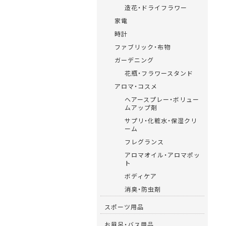
造花・ドライフラワー
家電
時計
ファブリック・布物
ガーデニング
花瓶・フラワースタンド
アロマ・コスメ
ヘアースプレー・ボリュー
ムアップ剤
サプリ・化粧水・保湿クリ
ーム
フレグランス
アロマオイル・アロマポッ
ト
ボディケア
消臭・防虫剤
スポーツ用品
お風呂・バス用品