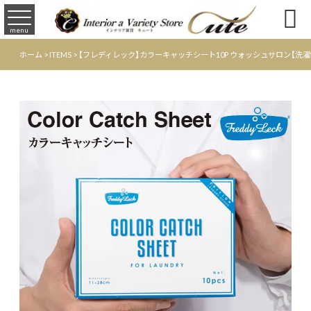

menu
ホーム
>
ITEMS
>
【フレディレック】カラーキャッチシート10P ウォッシュサロン【洗濯物