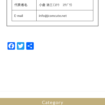
代表者名
小倉 浩三（ｺｸﾗ ｺｳｿﾞｳ）
E-mail
info@jcomcute.net
F
T
共
ac
w
有
e
itt
b
er
o
o
k
Category