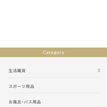
ac
w
有
e
itt
b
er
o
o
k
Category
生活雑貨
スポーツ用品
お風呂・バス用品