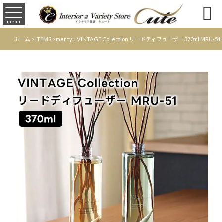

menu
ホーム
>
ITEMS
>
mercyu VINTAGE Collection リードディフューザー 37