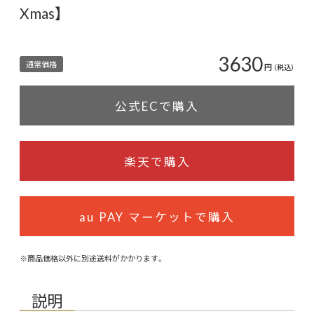
Xmas】
3630
通常価格
円
（税込）
公式ECで購入
楽天で購入
au PAY マーケットで購入
※商品価格以外に別途送料がかかります。
説明