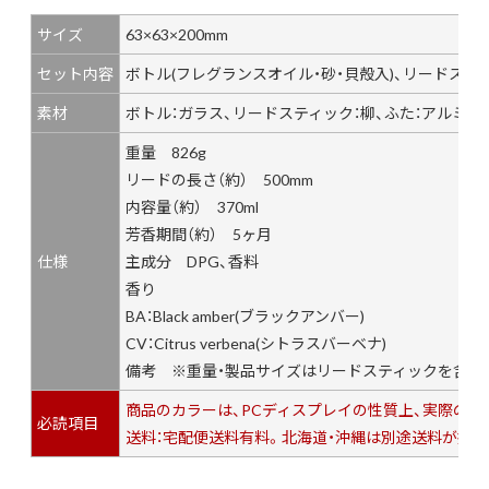
サイズ
63×63×200mm
セット内容
ボトル(フレグランスオイル・砂・貝殻入)、リードスティ
素材
ボトル：ガラス、リードスティック：柳、ふた：アルミニウ
重量 826g
リードの長さ（約） 500mm
内容量（約） 370ml
芳香期間（約） 5ヶ月
仕様
主成分 DPG、香料
香り
BA：Black amber(ブラックアンバー)
CV：Citrus verbena(シトラスバーベナ)
備考 ※重量・製品サイズはリードスティックを含み
商品のカラーは、PCディスプレイの性質上、実際の
必読項目
送料：宅配便送料有料。北海道・沖縄は別途送料が掛か