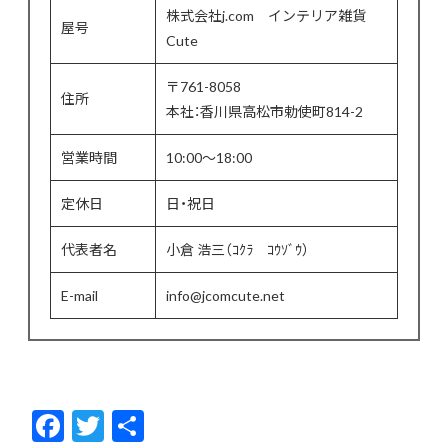
株式会社j.com インテリア雑貨
屋号
Cute
〒761-8058
住所
本社：香川県高松市勅使町814-2
営業時間
10:00〜18:00
定休日
日・祝日
代表者名
小倉 浩三（ｺｸﾗ ｺｳｿﾞｳ）
E-mail
info@jcomcute.net
F
T
共