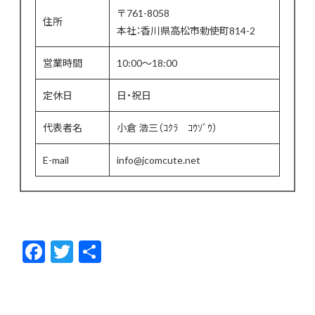
〒761-8058
住所
本社：香川県高松市勅使町814-2
営業時間
10:00〜18:00
定休日
日・祝日
代表者名
小倉 浩三（ｺｸﾗ ｺｳｿﾞｳ）
E-mail
info@jcomcute.net
F
T
共
ac
w
有
e
itt