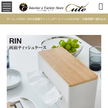

menu
ホーム
>
ITEMS
>
【RIN】両面ティッシュケース リン 4765 4766＼ 対象同梱で送料込み